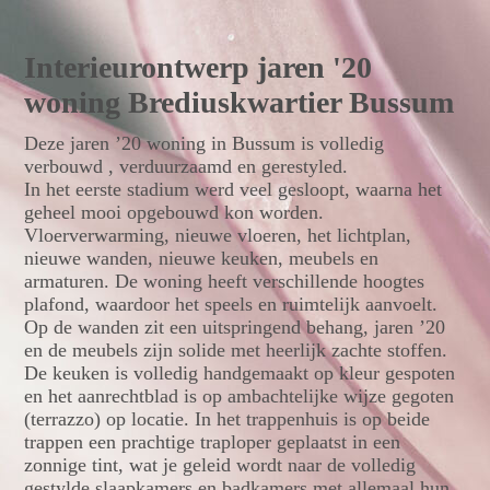
Interieurontwerp jaren '20
woning Brediuskwartier Bussum
Deze jaren ’20 woning in Bussum is volledig
verbouwd , verduurzaamd en gerestyled.
In het eerste stadium werd veel gesloopt, waarna het
geheel mooi opgebouwd kon worden.
Vloerverwarming, nieuwe vloeren, het lichtplan,
nieuwe wanden, nieuwe keuken, meubels en
armaturen. De woning heeft verschillende hoogtes
plafond, waardoor het speels en ruimtelijk aanvoelt.
Op de wanden zit een uitspringend behang, jaren ’20
en de meubels zijn solide met heerlijk zachte stoffen.
De keuken is volledig handgemaakt op kleur gespoten
en het aanrechtblad is op ambachtelijke wijze gegoten
(terrazzo) op locatie. In het trappenhuis is op beide
trappen een prachtige traploper geplaatst in een
zonnige tint, wat je geleid wordt naar de volledig
gestylde slaapkamers en badkamers met allemaal hun