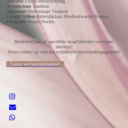
Interieur
Eshuis Interieurstyling
Architectuur
Taanbaas
Aannemer
Hedendaags Vastgoed
Locatie Willem
Bilderdijklaan, Brediuskwartier Bussum
Fotografie
Maaike Poelen
Benieuwd naar de specifieke mogelijkheden voor jouw
interieur?
Neem contact op voor een vrijblijvend kennismakingsgesprek!
Laten we kennismaken!