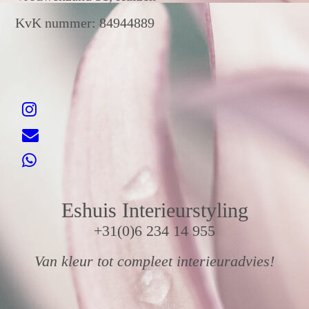
KvK nummer: 84944889
Eshuis Interieurstyling
+31(0)6 234 14 955
Van kleur tot compleet interieuradvies!