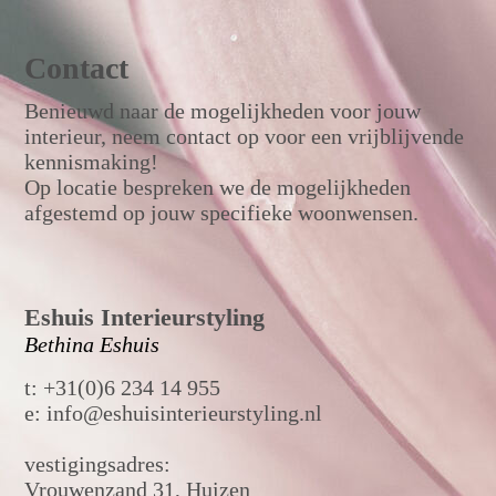
Contact
Benieuwd naar de mogelijkheden voor jouw
interieur, neem contact op voor een vrijblijvende
kennismaking!
Op locatie bespreken we de mogelijkheden
afgestemd op jouw specifieke woonwensen.
Eshuis Interieurstyling
Bethina Eshuis
t: +31(0)6 234 14 955
e: info@eshuisinterieurstyling.nl
vestigingsadres:
Vrouwenzand 31, Huizen