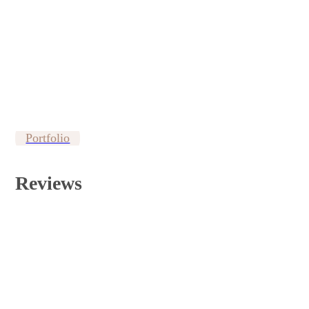
Interieur Brediuskwartier Bussum - Eshuis Interieurstyling
Interieur appartement Houten - Eshuis Interieurstyling
Portfolio
Reviews